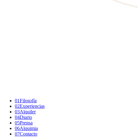
01
Filosofía
02
Experiencias
03
Alquiler
04
Diario
05
Prensa
06
Alquimia
07
Contacto